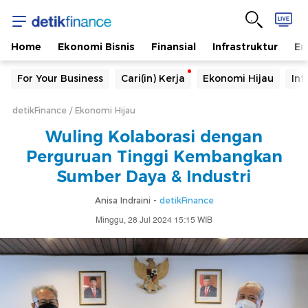
Home
Ekonomi Bisnis
Finansial
Infrastruktur
En
For Your Business
Cari(in) Kerja
Ekonomi Hijau
Inf
detikFinance
Ekonomi Hijau
Wuling Kolaborasi dengan
Perguruan Tinggi Kembangkan
Sumber Daya & Industri
Anisa Indraini -
detikFinance
Minggu, 28 Jul 2024 15:15 WIB