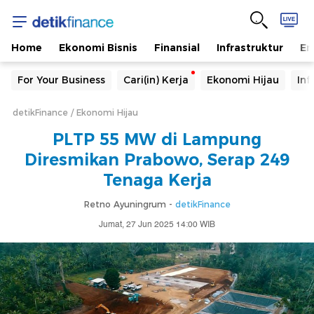
Home
Ekonomi Bisnis
Finansial
Infrastruktur
En
For Your Business
Cari(in) Kerja
Ekonomi Hijau
Inf
detikFinance
Ekonomi Hijau
PLTP 55 MW di Lampung
Diresmikan Prabowo, Serap 249
Tenaga Kerja
Retno Ayuningrum -
detikFinance
Jumat, 27 Jun 2025 14:00 WIB