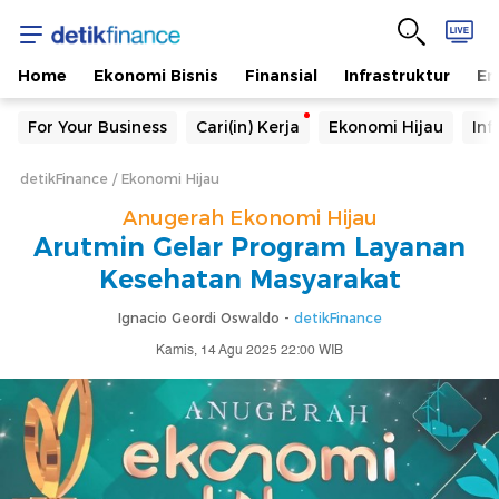
Home
Ekonomi Bisnis
Finansial
Infrastruktur
En
For Your Business
Cari(in) Kerja
Ekonomi Hijau
Inf
detikFinance
Ekonomi Hijau
Anugerah Ekonomi Hijau
Arutmin Gelar Program Layanan
Kesehatan Masyarakat
Ignacio Geordi Oswaldo -
detikFinance
Kamis, 14 Agu 2025 22:00 WIB