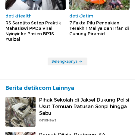
detikHealth
detikJatim
RS Sardjito Setop Praktik
7 Fakta Pilu Pendakian
Mahasiswi PPDS Viral
Terakhir Maliya dan Irfan di
Nyinyir ke Pasien BPJS
Gunung Piramid
Yurizal
Selengkapnya
Berita detikcom Lainnya
Pihak Sekolah di Jaksel Dukung Polisi
Usut Temuan Ratusan Senpi hingga
Sabu
detikNews
Pernah Dijajal Prabowo, KA