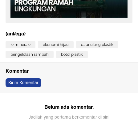
(anl/ega)
le minerale
ekonomi hijau
daur ulang plastik
pengelolaan sampah
botol plastik
Komentar
Kirim Komentar
Belum ada komentar.
Jadilah yang pertama berkomentar di sini