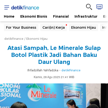
Home
Ekonomi Bisnis
Finansial
Infrastruktur
En
For Your Business
Cari(in) Kerja
Ekonomi Hijau
Inf
detikFinance
Ekonomi Hijau
Atasi Sampah, Le Minerale Sulap
Botol Plastik Jadi Bahan Baku
Daur Ulang
Ihfadzillah Yahfadzka -
detikFinance
Kamis, 28 Agu 2025 21:41 WIB