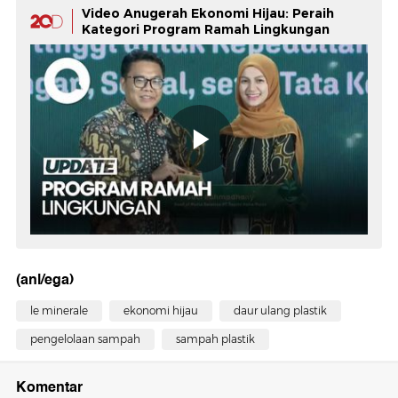
Video Anugerah Ekonomi Hijau: Peraih
Kategori Program Ramah Lingkungan
(anl/ega)
le minerale
ekonomi hijau
daur ulang plastik
pengelolaan sampah
sampah plastik
Komentar