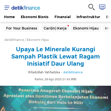
Home
Ekonomi Bisnis
Finansial
Infrastruktur
En
For Your Business
Cari(in) Kerja
Ekonomi Hijau
Inf
detikFinance
Ekonomi Hijau
Upaya Le Minerale Kurangi
Sampah Plastik Lewat Ragam
Inisiatif Daur Ulang
Ihfadzillah Yahfadzka -
detikFinance
Kamis, 28 Agu 2025 21:43 WIB