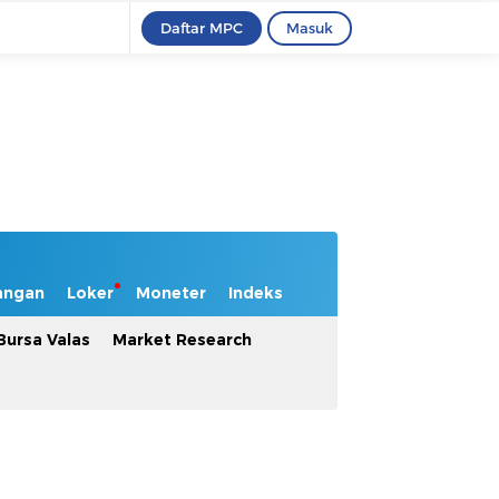
Daftar MPC
Masuk
angan
Loker
Moneter
Indeks
Bursa Valas
Market Research