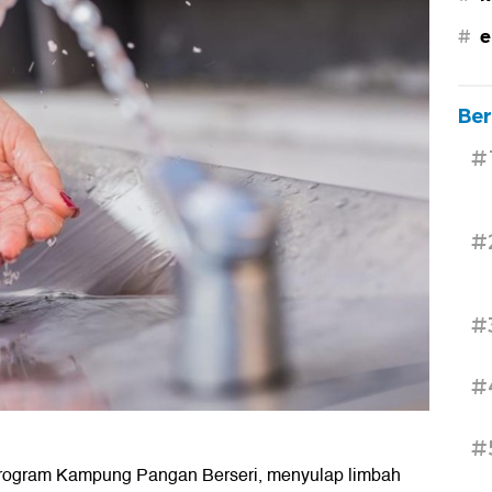
#
e
Ber
#
#
#
#
#
program Kampung Pangan Berseri, menyulap limbah