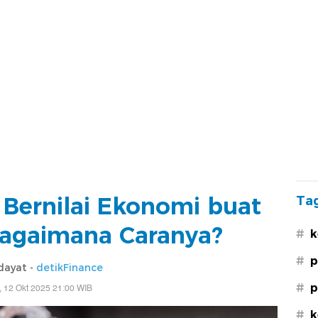
 Bernilai Ekonomi buat
Tag
Bagaimana Caranya?
#
k
#
p
dayat -
detikFinance
#
p
 12 Okt 2025 21:00 WIB
#
k