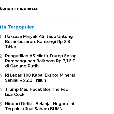
konomi indonesia
ita Terpopuler
1
Raksasa Minyak AS Raup Untung
Besar-besaran, Kantongi Rp 2,8
T/Hari
2
Pengadilan AS Minta Trump Setop
Pembangunan Ballroom Rp 7,16 T
di Gedung Putih
3
RI Lepas 100 Kapal Ekspor Mineral
Senilai Rp 2,2 Triliun
4
Trump Mau Pecat Bos The Fed
Lisa Cook
5
Hindari Defisit Belanja, Negara Ini
Terpaksa Jual Saham BUMN