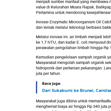
menjadi sumber manfaat yang membawa ni
value di Kelurahan Muara Rapak, Balikpa
Pertamina untuk mendorong kesejahteraan
Inovasi Enzymatic Microorganism Oil Catc
dan lemak melalui teknologi berbasis bakte
Melalui inovasi ini, air limbah menjadi leb
ke 1,7 NTU, dan kadar E. coli menyusut dr
perawatan pengolahan limbah hingga Rp 1
Kemudian pengelolaan sampah organik ya
Masyarakat mengolah sampah organik sekit
hidroponik dan pertanian pekarangan. La
juta per tahun.
Baca juga:
Dari Sukabumi ke Brunei, Camila
Masyarakat juga dibina untuk memanfaatka
menghemat biaya air hingga Rp 340 juta pe