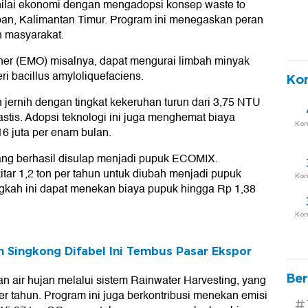
lai ekonomi dengan mengadopsi konsep waste to
pan, Kalimantan Timur. Program ini menegaskan peran
 masyarakat.
her (EMO) misalnya, dapat mengurai limbah minyak
ri bacillus amyloliquefaciens.
Ko
ih jernih dengan tingkat kekeruhan turun dari 3,75 NTU
astis. Adopsi teknologi ini juga menghemat biaya
Ko
6 juta per enam bulan.
ng berhasil disulap menjadi pupuk ECOMIX.
ar 1,2 ton per tahun untuk diubah menjadi pupuk
Ko
ngkah ini dapat menekan biaya pupuk hingga Rp 1,38
Ko
n Singkong Difabel Ini Tembus Pasar Ekspor
Ber
n air hujan melalui sistem Rainwater Harvesting, yang
r tahun. Program ini juga berkontribusi menekan emisi
#