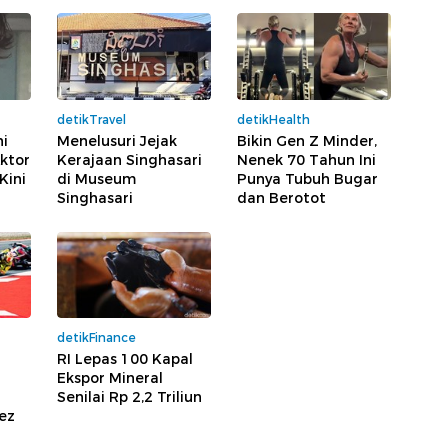
detikTravel
detikHealth
hi
Menelusuri Jejak
Bikin Gen Z Minder,
ktor
Kerajaan Singhasari
Nenek 70 Tahun Ini
Kini
di Museum
Punya Tubuh Bugar
Singhasari
dan Berotot
detikFinance
RI Lepas 100 Kapal
Ekspor Mineral
Senilai Rp 2,2 Triliun
ez