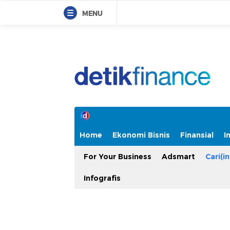
MENU
Home
Ekonomi Bisnis
Finansial
I
For Your Business
Adsmart
Cari(in
Infografis