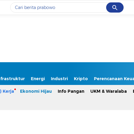
Cancel
Yang sedang ramai dicari
#1
data live draw sgp
#2
kebakaran
#3
prabowo
#4
iran
#5
gempa hari ini
nfrastruktur
Energi
Industri
Kripto
Perencanaan Keu
) Kerja
Ekonomi Hijau
Info Pangan
UKM & Waralaba
Promoted
Terakhir yang dicari
Loading...