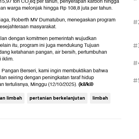
15,97 ton CO₂eq per tahun, penyerapan karbon hingga
ian warga melonjak hingga Rp 108,8 juta per tahun.
 Niaga, Roberth MV Dumatubun, menegaskan program
#
 kesejahteraan masyarakat.
alan dengan komitmen pemerintah wujudkan
elain itu, program ini juga mendukung Tujuan
#
ang ketahanan pangan, air bersih, pertumbuhan
 iklim.
#
g Pangan Berseri, kami ingin membuktikan bahwa
lan seiring dengan peningkatan taraf hidup
#
(kil/kil)
n tertulisnya, Minggu (12/10/2025).
an limbah
pertanian berkelanjutan
limbah