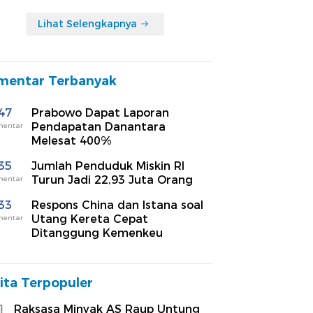
Lihat Selengkapnya
mentar Terbanyak
47
Prabowo Dapat Laporan
Pendapatan Danantara
mentar
Melesat 400%
35
Jumlah Penduduk Miskin RI
Turun Jadi 22,93 Juta Orang
mentar
33
Respons China dan Istana soal
Utang Kereta Cepat
mentar
Ditanggung Kemenkeu
ita Terpopuler
1
Raksasa Minyak AS Raup Untung