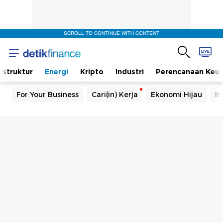
SCROLL TO CONTINUE WITH CONTENT
rastruktur
Energi
Kripto
Industri
Perencanaan Keu
For Your Business
Cari(in) Kerja
Ekonomi Hijau
In