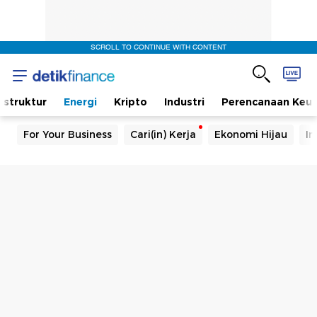
SCROLL TO CONTINUE WITH CONTENT
rastruktur
Energi
Kripto
Industri
Perencanaan Keu
For Your Business
Cari(in) Kerja
Ekonomi Hijau
In