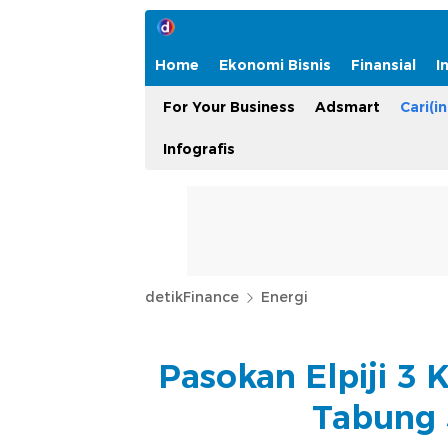
Home
Ekonomi Bisnis
Finansial
I
For Your Business
Adsmart
Cari(in
Infografis
detikFinance
Energi
Pasokan Elpiji 3 K
Tabung 