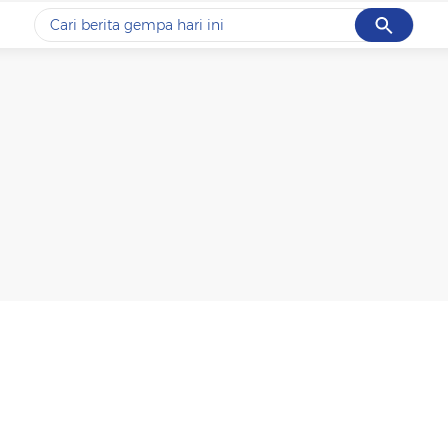
Cancel
Yang sedang ramai dicari
#1
data live draw sgp
#2
iran
#3
senjata
#4
prabowo
#5
gempa hari ini
Promoted
Terakhir yang dicari
Loading...