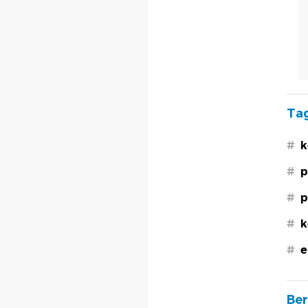
Tag
#
k
#
p
#
p
#
k
#
e
Ber