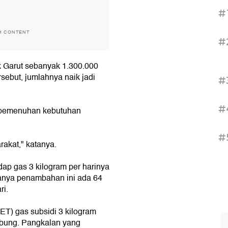
#
H CONTENT
#
k Garut sebanyak 1.300.000
ebut, jumlahnya naik jadi
#
#
k pemenuhan kebutuhan
#
akat," katanya.
dap gas 3 kilogram per harinya
anya penambahan ini ada 64
ri.
ET) gas subsidi 3 kilogram
abung. Pangkalan yang