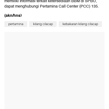
memiliki Informasi terkait ketersediaan BBM di SPBU,
dapat menghubungi Pertamina Call Center (PCC) 135.
(akn/hns)
pertamina
kilang cilacap
kebakaran kilang cilacap