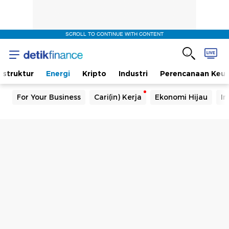
SCROLL TO CONTINUE WITH CONTENT
rastruktur
Energi
Kripto
Industri
Perencanaan Keu
For Your Business
Cari(in) Kerja
Ekonomi Hijau
In