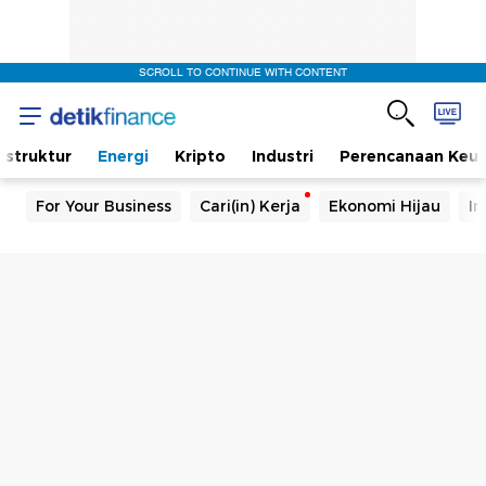
SCROLL TO CONTINUE WITH CONTENT
rastruktur
Energi
Kripto
Industri
Perencanaan Keu
For Your Business
Cari(in) Kerja
Ekonomi Hijau
In