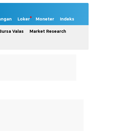
angan
Loker
Moneter
Indeks
Bursa Valas
Market Research