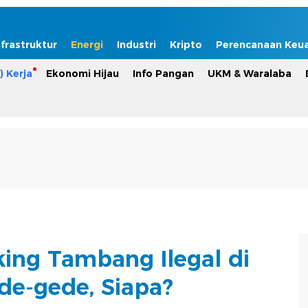
nfrastruktur
Energi
Industri
Kripto
Perencanaan Keu
) Kerja
Ekonomi Hijau
Info Pangan
UKM & Waralaba
king Tambang Ilegal di
de-gede, Siapa?