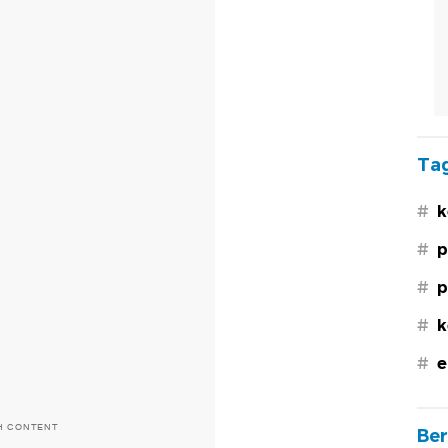
Tag
#
k
#
p
#
p
#
k
#
e
H CONTENT
Ber