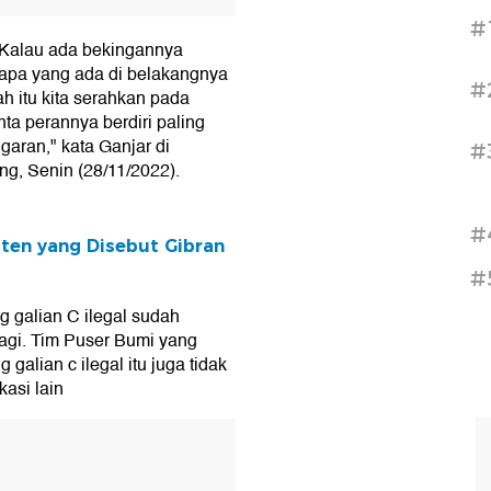
#
 Kalau ada bekingannya
siapa yang ada di belakangnya
#
ah itu kita serahkan pada
a perannya berdiri paling
aran," kata Ganjar di
#
ng, Senin (28/11/2022).
#
ten yang Disebut Gibran
#
 galian C ilegal sudah
agi. Tim Puser Bumi yang
alian c ilegal itu juga tidak
kasi lain
T