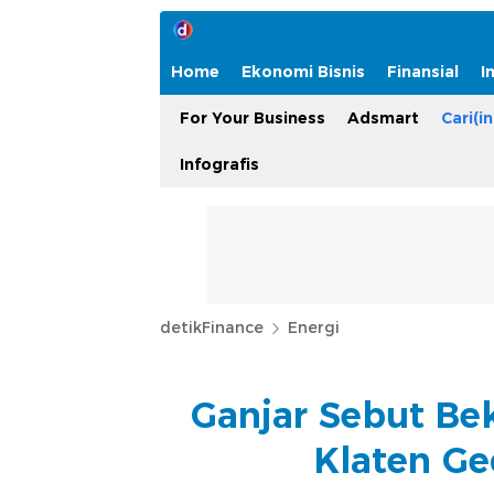
Home
Ekonomi Bisnis
Finansial
I
For Your Business
Adsmart
Cari(in
Infografis
detikFinance
Energi
Ganjar Sebut Be
Klaten Ge