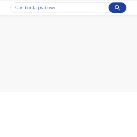
Cancel
Yang sedang ramai dicari
#1
gempa hari ini
#2
gempa
#3
prabowo
#4
iran
#5
demo
Promoted
Terakhir yang dicari
Loading...