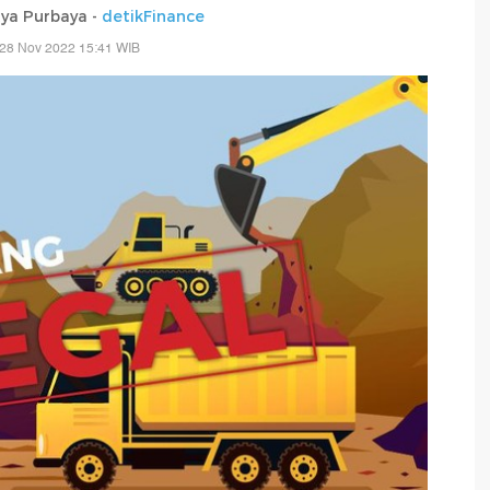
tya Purbaya -
detikFinance
 28 Nov 2022 15:41 WIB