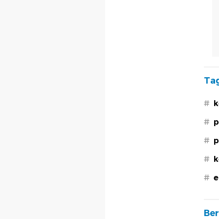
Tag
#
k
#
p
#
p
#
k
#
e
Ber