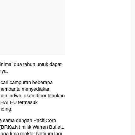
nimal dua tahun untuk dapat
nya.
cari campuran beberapa
k membantu menyediakan
uan jadwal akan diberitahukan
an HALEU termasuk
nding.
a sama dengan PacifiCorp
(BRKa.N) milik Warren Buffett.
ga lima reaktor Natrium lagi