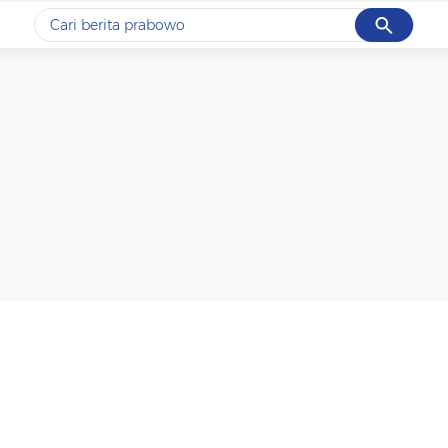
Cancel
Yang sedang ramai dicari
#1
gempa hari ini
#2
gempa
#3
prabowo
#4
iran
#5
demo
Promoted
Terakhir yang dicari
Loading...