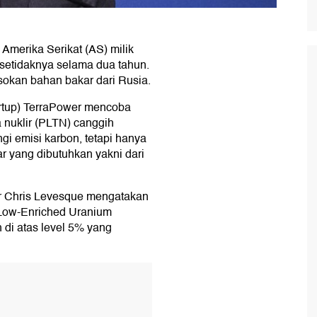
 Amerika Serikat (AS) milik
a setidaknya selama dua tahun.
asokan bahan bakar dari Rusia.
tartup) TerraPower mencoba
 nuklir (PLTN) canggih
i emisi karbon, tetapi hanya
 yang dibutuhkan yakni dari
er Chris Levesque mengatakan
 Low-Enriched Uranium
di atas level 5% yang