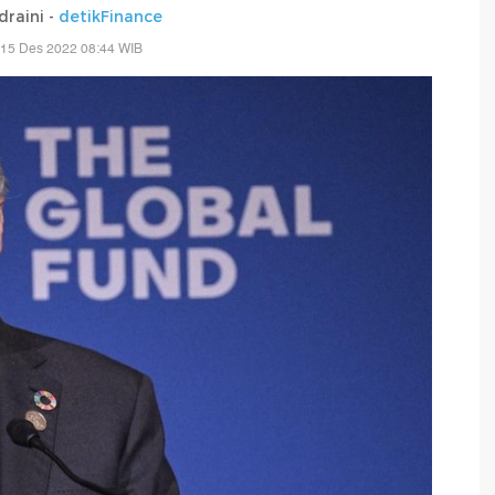
draini -
detikFinance
 15 Des 2022 08:44 WIB