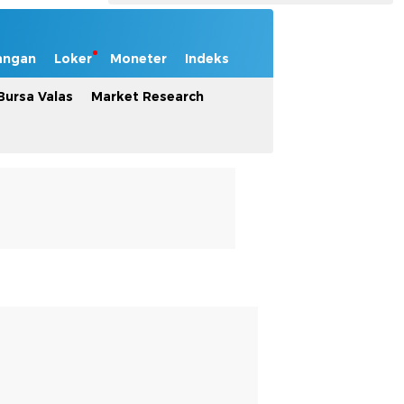
angan
Loker
Moneter
Indeks
Bursa Valas
Market Research