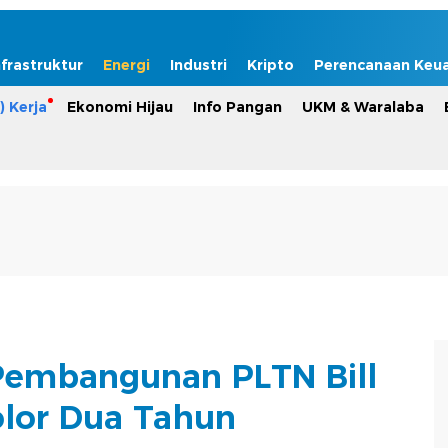
nfrastruktur
Energi
Industri
Kripto
Perencanaan Keu
) Kerja
Ekonomi Hijau
Info Pangan
UKM & Waralaba
 Pembangunan PLTN Bill
lor Dua Tahun