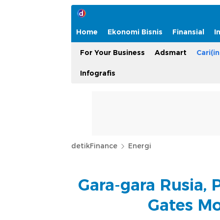
Home
Ekonomi Bisnis
Finansial
I
For Your Business
Adsmart
Cari(in
Infografis
detikFinance
Energi
Gara-gara Rusia,
Gates Mo