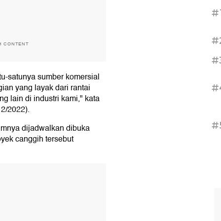
#
#
H CONTENT
#
tu-satunya sumber komersial
an yang layak dari rantai
#
 lain di industri kami," kata
12/2022).
#
umnya dijadwalkan dibuka
oyek canggih tersebut
T