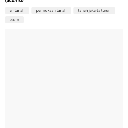
(acd/rrd)
air tanah
permukaan tanah
tanah jakarta turun
esdm