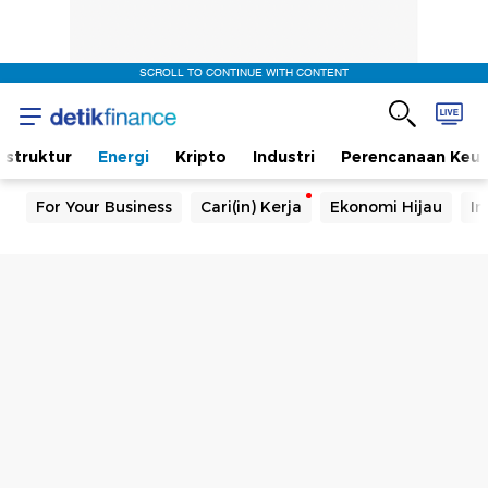
SCROLL TO CONTINUE WITH CONTENT
rastruktur
Energi
Kripto
Industri
Perencanaan Keu
For Your Business
Cari(in) Kerja
Ekonomi Hijau
In