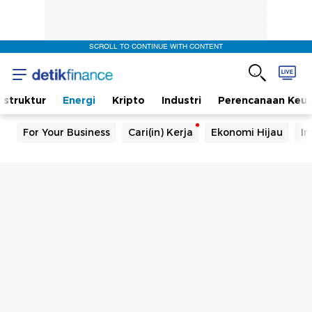
SCROLL TO CONTINUE WITH CONTENT
rastruktur
Energi
Kripto
Industri
Perencanaan Keu
For Your Business
Cari(in) Kerja
Ekonomi Hijau
In