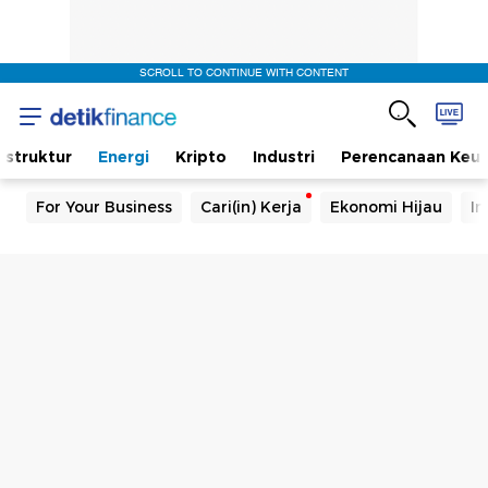
SCROLL TO CONTINUE WITH CONTENT
rastruktur
Energi
Kripto
Industri
Perencanaan Keu
For Your Business
Cari(in) Kerja
Ekonomi Hijau
In