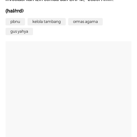
(hal/rrd)
pbnu
kelola tambang
ormas agama
gus yahya