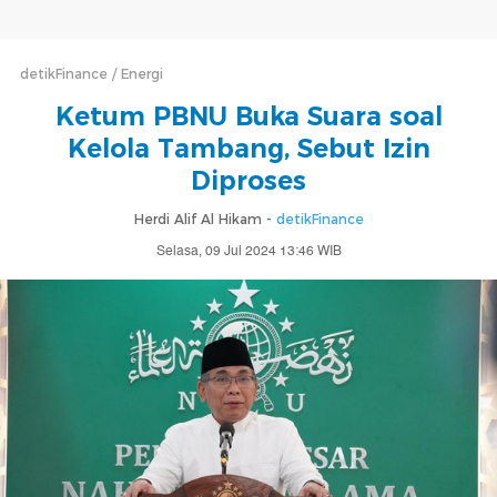
detikFinance
Energi
Ketum PBNU Buka Suara soal
Kelola Tambang, Sebut Izin
Diproses
Herdi Alif Al Hikam -
detikFinance
Selasa, 09 Jul 2024 13:46 WIB