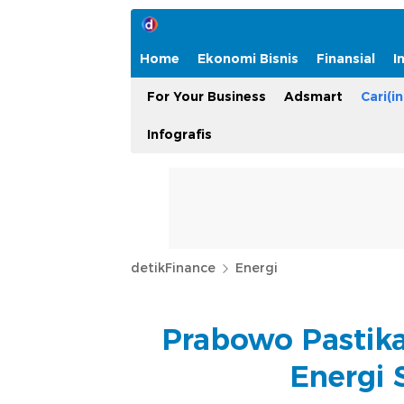
Home
Ekonomi Bisnis
Finansial
I
For Your Business
Adsmart
Cari(in
Infografis
detikFinance
Energi
Prabowo Pastika
Energi S