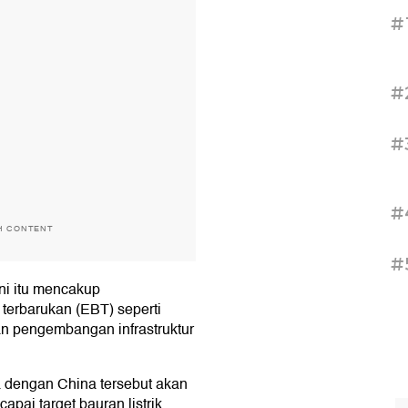
#
#
#
#
H CONTENT
#
ni itu mencakup
terbarukan (EBT) seperti
 dan pengembangan infrastruktur
a dengan China tersebut akan
ai target bauran listrik