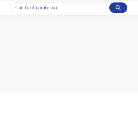
Cancel
Yang sedang ramai dicari
#1
data live draw sgp
#2
gempa hari ini
#3
prabowo
#4
iran
#5
demo
Promoted
Terakhir yang dicari
Loading...