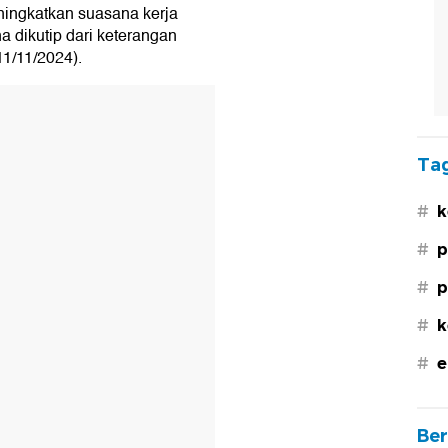
ningkatkan suasana kerja
 dikutip dari keterangan
11/11/2024).
Tag
#
k
#
p
#
p
#
k
#
e
Ber