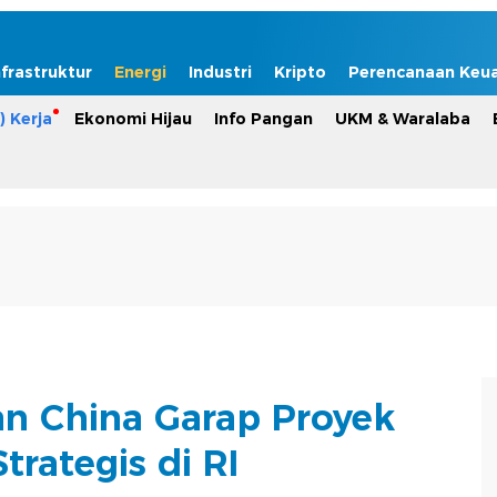
nfrastruktur
Energi
Industri
Kripto
Perencanaan Keu
) Kerja
Ekonomi Hijau
Info Pangan
UKM & Waralaba
n China Garap Proyek
trategis di RI