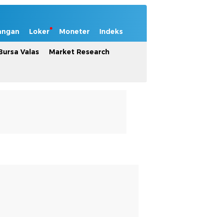
angan
Loker
Moneter
Indeks
Bursa Valas
Market Research