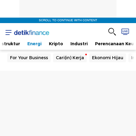
SCROLL TO CONTINUE WITH CONTENT
rastruktur
Energi
Kripto
Industri
Perencanaan Keu
For Your Business
Cari(in) Kerja
Ekonomi Hijau
In