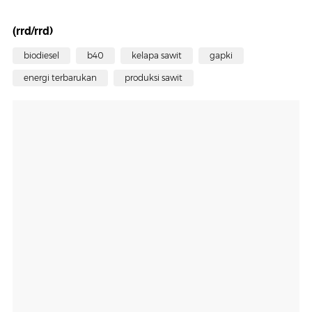
(rrd/rrd)
biodiesel
b40
kelapa sawit
gapki
energi terbarukan
produksi sawit