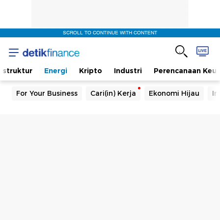
SCROLL TO CONTINUE WITH CONTENT
rastruktur
Energi
Kripto
Industri
Perencanaan Keu
For Your Business
Cari(in) Kerja
Ekonomi Hijau
In