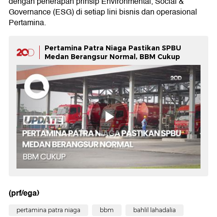
dengan penerapan prinsip Environmental, Social &
Governance (ESG) di setiap lini bisnis dan operasional
Pertamina.
Pertamina Patra Niaga Pastikan SPBU
Medan Berangsur Normal, BBM Cukup
(prf/ega)
pertamina patra niaga
bbm
bahlil lahadalia