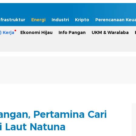
nfrastruktur
Energi
Industri
Kripto
Perencanaan Keu
) Kerja
Ekonomi Hijau
Info Pangan
UKM & Waralaba
ngan, Pertamina Cari
i Laut Natuna