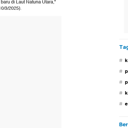
aru di Laut Natuna Utara,"
10/3/2025).
Tag
#
k
#
p
#
p
#
k
#
e
Ber