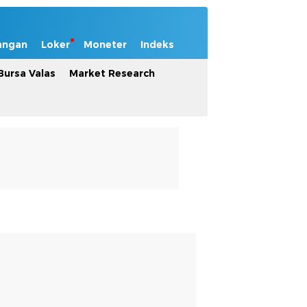
angan
Loker
Moneter
Indeks
Bursa Valas
Market Research