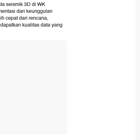
ata seismik 3D di WK
entasi dari keunggulan
h cepat dari rencana,
endapatkan kualitas data yang
T