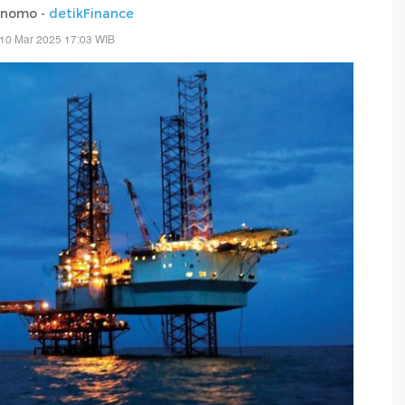
rnomo -
detikFinance
 10 Mar 2025 17:03 WIB