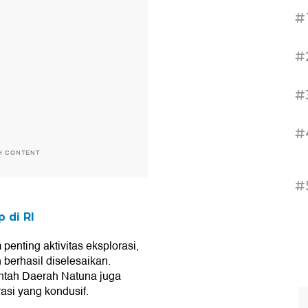
#
#
#
#
H CONTENT
#
 di RI
nting aktivitas eksplorasi,
 berhasil diselesaikan.
intah Daerah Natuna juga
asi yang kondusif.