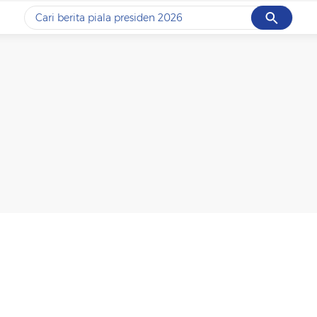
Cancel
Yang sedang ramai dicari
#1
data live draw sgp
#2
piala presiden 2026
#3
prabowo
#4
iran
#5
gempa hari ini
Promoted
Terakhir yang dicari
Loading...