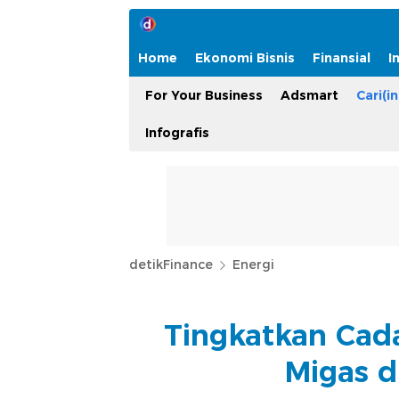
Home
Ekonomi Bisnis
Finansial
I
For Your Business
Adsmart
Cari(in
Infografis
detikFinance
Energi
Tingkatkan Cada
Migas d