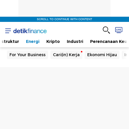
SCROLL TO CONTINUE WITH CONTENT
rastruktur
Energi
Kripto
Industri
Perencanaan Keu
For Your Business
Cari(in) Kerja
Ekonomi Hijau
In