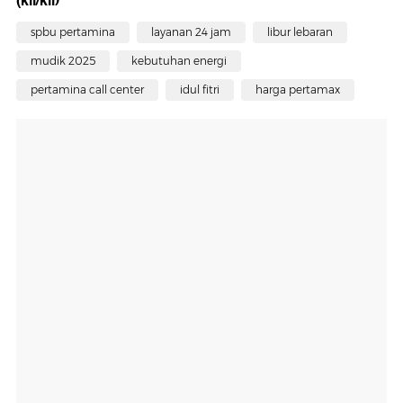
(kil/kil)
spbu pertamina
layanan 24 jam
libur lebaran
mudik 2025
kebutuhan energi
pertamina call center
idul fitri
harga pertamax