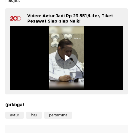
Fadjar.
Video: Avtur Jadi Rp 23.551/Liter, Tiket
Pesawat Siap-siap Naik!
(prf/ega)
avtur
haji
pertamina