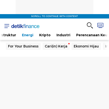
SCROLL TO CONTINUE WITH CONTENT
rastruktur
Energi
Kripto
Industri
Perencanaan Keu
For Your Business
Cari(in) Kerja
Ekonomi Hijau
In