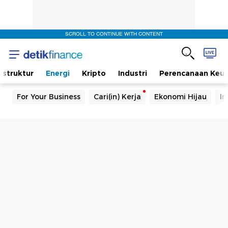
SCROLL TO CONTINUE WITH CONTENT
rastruktur
Energi
Kripto
Industri
Perencanaan Keu
For Your Business
Cari(in) Kerja
Ekonomi Hijau
In