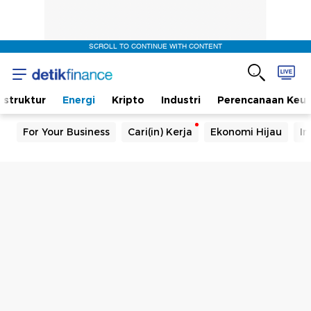
SCROLL TO CONTINUE WITH CONTENT
rastruktur
Energi
Kripto
Industri
Perencanaan Keu
For Your Business
Cari(in) Kerja
Ekonomi Hijau
In