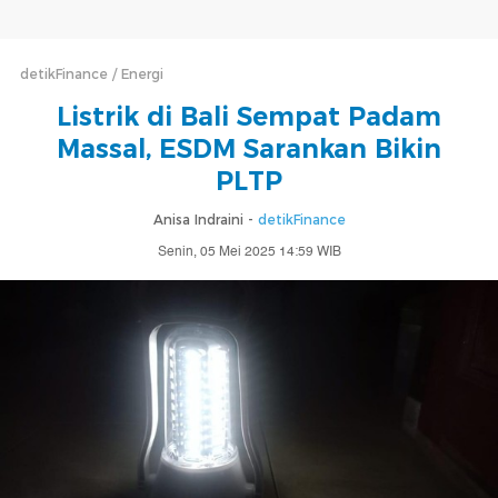
detikFinance
Energi
Listrik di Bali Sempat Padam
Massal, ESDM Sarankan Bikin
PLTP
Anisa Indraini -
detikFinance
Senin, 05 Mei 2025 14:59 WIB