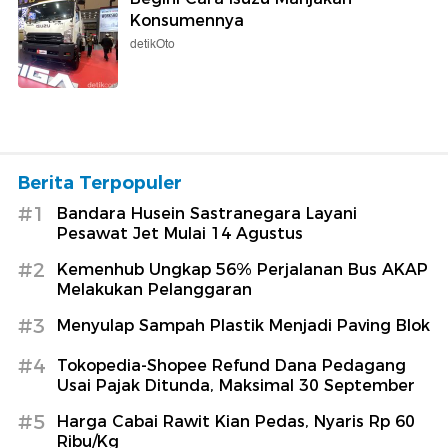
Konsumennya
detikOto
Berita Terpopuler
#1
Bandara Husein Sastranegara Layani
Pesawat Jet Mulai 14 Agustus
#2
Kemenhub Ungkap 56% Perjalanan Bus AKAP
Melakukan Pelanggaran
#3
Menyulap Sampah Plastik Menjadi Paving Blok
#4
Tokopedia-Shopee Refund Dana Pedagang
Usai Pajak Ditunda, Maksimal 30 September
#5
Harga Cabai Rawit Kian Pedas, Nyaris Rp 60
Ribu/Kg