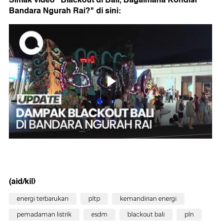
Bandara Ngurah Rai?" di sini:
(aid/kil)
energi terbarukan
pltp
kemandirian energi
pemadaman listrik
esdm
blackout bali
pln