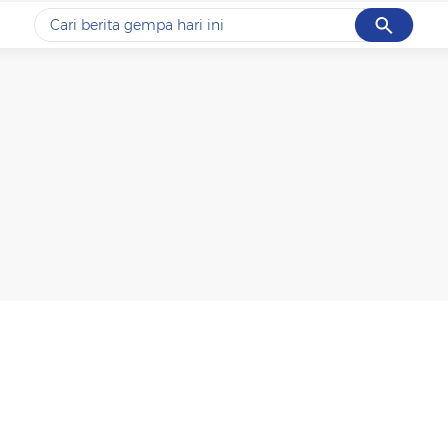
Cancel
Yang sedang ramai dicari
#1
data live draw sgp
#2
gempa hari ini
#3
prabowo
#4
iran
#5
demo
Promoted
Terakhir yang dicari
Loading...