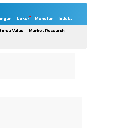
angan
Loker
Moneter
Indeks
Bursa Valas
Market Research