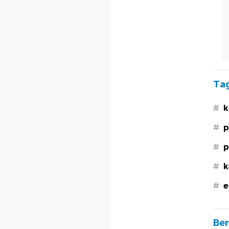
Tag
#
k
#
p
#
p
#
k
#
e
Ber