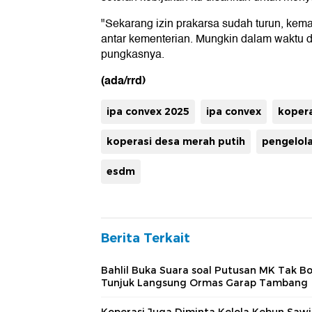
"Sekarang izin prakarsa sudah turun, kema
antar kementerian. Mungkin dalam waktu de
pungkasnya.
(ada/rrd)
ipa convex 2025
ipa convex
kopera
koperasi desa merah putih
pengelol
esdm
Berita Terkait
Bahlil Buka Suara soal Putusan MK Tak B
Tunjuk Langsung Ormas Garap Tambang