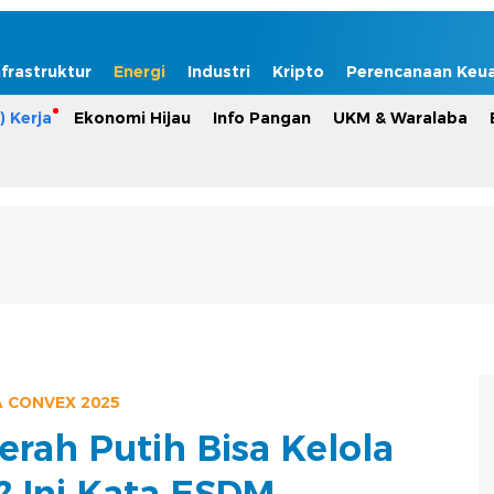
nfrastruktur
Energi
Industri
Kripto
Perencanaan Keu
) Kerja
Ekonomi Hijau
Info Pangan
UKM & Waralaba
A CONVEX 2025
erah Putih Bisa Kelola
 Ini Kata ESDM