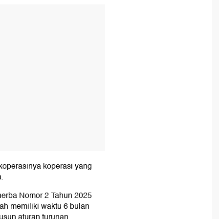
T
n koperasinya koperasi yang
.
inerba Nomor 2 Tahun 2025
tah memiliki waktu 6 bulan
usun aturan turunan.