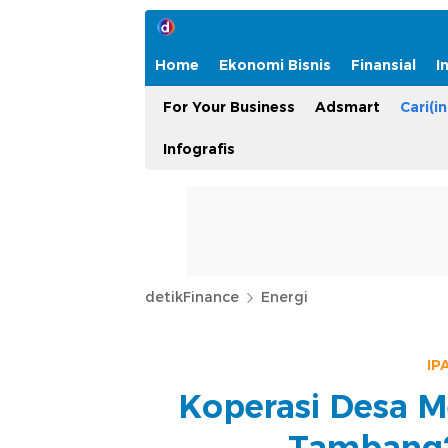
Home
Ekonomi Bisnis
Finansial
I
For Your Business
Adsmart
Cari(in
Infografis
detikFinance
Energi
IP
Koperasi Desa M
Tambang?