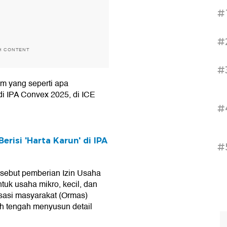
#
#
H CONTENT
#
em yang seperti apa
 di IPA Convex 2025, di ICE
#
erisi 'Harta Karun' di IPA
#
rsebut pemberian Izin Usaha
tuk usaha mikro, kecil, dan
sasi masyarakat (Ormas)
h tengah menyusun detail