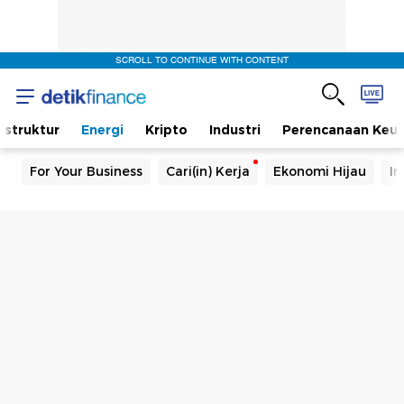
SCROLL TO CONTINUE WITH CONTENT
rastruktur
Energi
Kripto
Industri
Perencanaan Keu
For Your Business
Cari(in) Kerja
Ekonomi Hijau
In