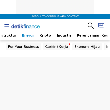
SCROLL TO CONTINUE WITH CONTENT
rastruktur
Energi
Kripto
Industri
Perencanaan Keu
For Your Business
Cari(in) Kerja
Ekonomi Hijau
In