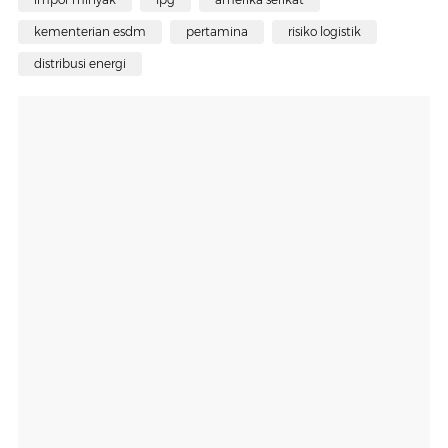
kementerian esdm
pertamina
risiko logistik
distribusi energi