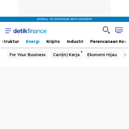
SCROLL TO CONTINUE WITH CONTENT
rastruktur
Energi
Kripto
Industri
Perencanaan Keu
For Your Business
Cari(in) Kerja
Ekonomi Hijau
In