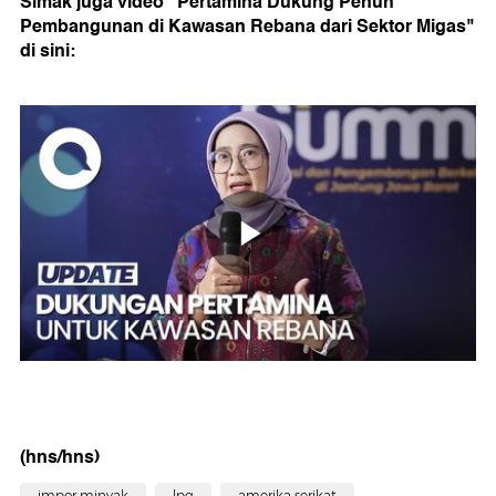
Simak juga video "Pertamina Dukung Penuh
Pembangunan di Kawasan Rebana dari Sektor Migas"
di sini:
(hns/hns)
impor minyak
lpg
amerika serikat