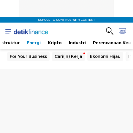
SCROLL TO CONTINUE WITH CONTENT
rastruktur
Energi
Kripto
Industri
Perencanaan Keu
For Your Business
Cari(in) Kerja
Ekonomi Hijau
In