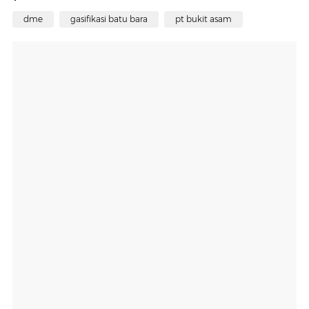
dme
gasifikasi batu bara
pt bukit asam