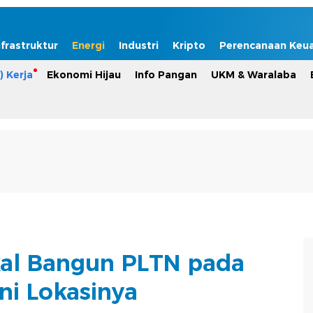
nfrastruktur
Energi
Industri
Kripto
Perencanaan Keu
) Kerja
Ekonomi Hijau
Info Pangan
UKM & Waralaba
al Bangun PLTN pada
Ini Lokasinya