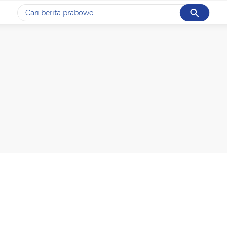
Cancel
Yang sedang ramai dicari
#1
data live draw sgp
#2
piala presiden 2026
#3
prabowo
#4
iran
#5
gempa hari ini
Promoted
Terakhir yang dicari
Loading...