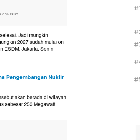
#
H CONTENT
#
selesai. Jadi mungkin
mungkin 2027 sudah mulai on
#
ian ESDM, Jakarta, Senin
#
ma Pengembangan Nuklir
#
sebut akan berada di wilayah
as sebesar 250 Megawatt
T