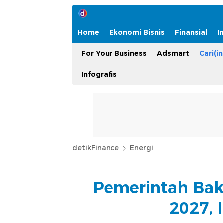
Home
Ekonomi Bisnis
Finansial
I
For Your Business
Adsmart
Cari(in
Infografis
detikFinance
Energi
Pemerintah Bak
2027, 