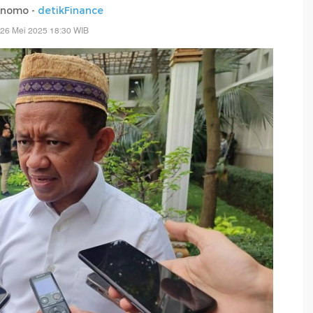
rnomo -
detikFinance
 26 Mei 2025 18:30 WIB