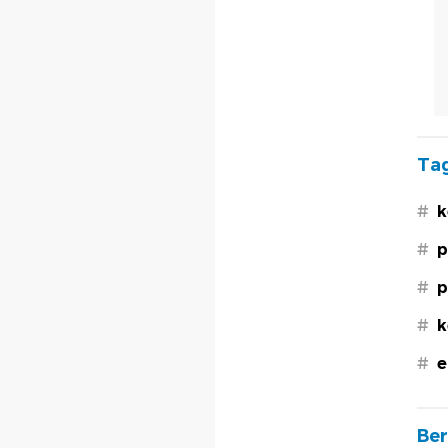
Tag
#
k
#
p
#
p
#
k
#
e
Ber