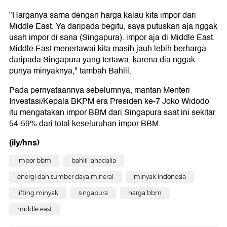
"Harganya sama dengan harga kalau kita impor dari
Middle East. Ya daripada begitu, saya putuskan aja nggak
usah impor di sana (Singapura). impor aja di Middle East.
Middle East menertawai kita masih jauh lebih berharga
daripada Singapura yang tertawa, karena dia nggak
punya minyaknya," tambah Bahlil.
Pada pernyataannya sebelumnya, mantan Menteri
Investasi/Kepala BKPM era Presiden ke-7 Joko Widodo
itu mengatakan impor BBM dari Singapura saat ini sekitar
54-59% dari total keseluruhan impor BBM.
(ily/hns)
impor bbm
bahlil lahadalia
energi dan sumber daya mineral
minyak indonesia
lifting minyak
singapura
harga bbm
middle east