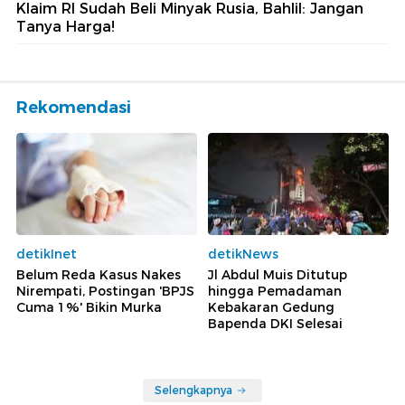
Klaim RI Sudah Beli Minyak Rusia, Bahlil: Jangan
Tanya Harga!
Rekomendasi
detikInet
detikNews
Belum Reda Kasus Nakes
Jl Abdul Muis Ditutup
Nirempati, Postingan 'BPJS
hingga Pemadaman
Cuma 1%' Bikin Murka
Kebakaran Gedung
Bapenda DKI Selesai
Selengkapnya