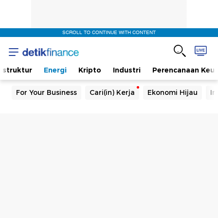
SCROLL TO CONTINUE WITH CONTENT
rastruktur
Energi
Kripto
Industri
Perencanaan Keu
For Your Business
Cari(in) Kerja
Ekonomi Hijau
In