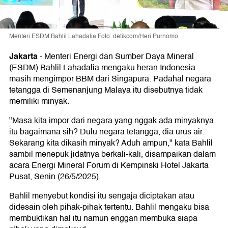
Menteri ESDM Bahlil Lahadalia.Foto: detikcom/Heri Purnomo
Jakarta
-
Menteri Energi dan Sumber Daya Mineral
(ESDM) Bahlil Lahadalia mengaku heran Indonesia
masih mengimpor BBM dari Singapura. Padahal negara
tetangga di Semenanjung Malaya itu disebutnya tidak
memiliki minyak.
"Masa kita impor dari negara yang nggak ada minyaknya
itu bagaimana sih? Dulu negara tetangga, dia urus air.
Sekarang kita dikasih minyak? Aduh ampun," kata Bahlil
sambil menepuk jidatnya berkali-kali, disampaikan dalam
acara Energi Mineral Forum di Kempinski Hotel Jakarta
Pusat, Senin (26/5/2025).
Bahlil menyebut kondisi itu sengaja diciptakan atau
didesain oleh pihak-pihak tertentu. Bahlil mengaku bisa
membuktikan hal itu namun enggan membuka siapa