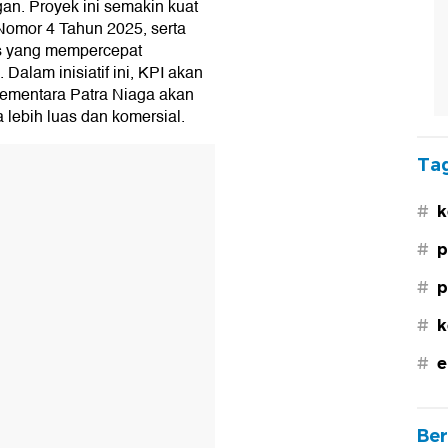
an. Proyek ini semakin kuat
omor 4 Tahun 2025, serta
s yang mempercepat
Dalam inisiatif ini, KPI akan
sementara Patra Niaga akan
ebih luas dan komersial.
Tag
#
k
#
p
#
p
#
k
#
e
Ber