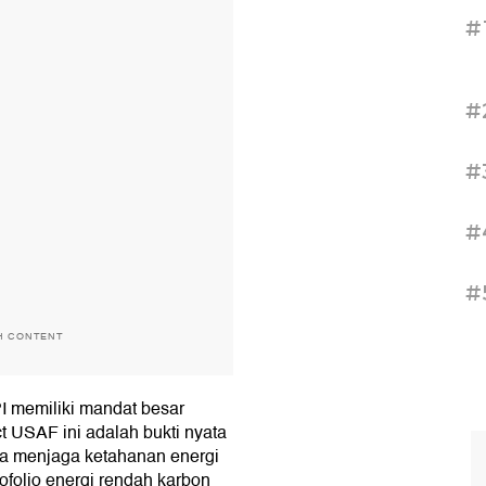
#
#
#
#
#
H CONTENT
I memiliki mandat besar
 USAF ini adalah bukti nyata
a menjaga ketahanan energi
ofolio energi rendah karbon