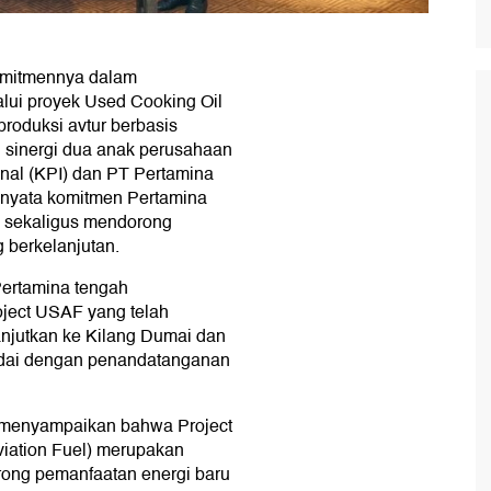
omitmennya dalam
lui proyek Used Cooking Oil
produksi avtur berbasis
eh sinergi dua anak perusahaan
onal (KPI) dan PT Pertamina
 nyata komitmen Pertamina
l sekaligus mendorong
 berkelanjutan.
ertamina tengah
oject USAF yang telah
anjutkan ke Kilang Dumai dan
andai dengan penandatanganan
n menyampaikan bahwa Project
viation Fuel) merupakan
orong pemanfaatan energi baru