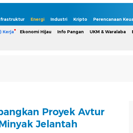
nfrastruktur
Energi
Industri
Kripto
Perencanaan Keu
) Kerja
Ekonomi Hijau
Info Pangan
UKM & Waralaba
angkan Proyek Avtur
Minyak Jelantah