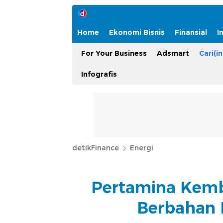
Home
Ekonomi Bisnis
Finansial
I
For Your Business
Adsmart
Cari(in
Infografis
detikFinance
Energi
Pertamina Kemb
Berbahan 