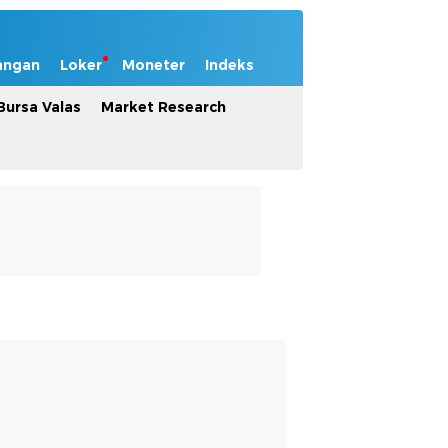
angan
Loker
Moneter
Indeks
Bursa Valas
Market Research