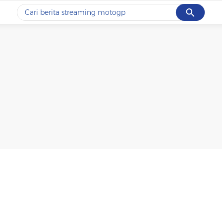
Cancel
Yang sedang ramai dicari
#1
ketik
#2
bromo
#3
streaming motogp
#4
prabowo
#5
data live draw sgp
Promoted
Terakhir yang dicari
Loading...