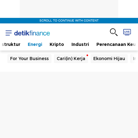
SCROLL TO CONTINUE WITH CONTENT
rastruktur
Energi
Kripto
Industri
Perencanaan Keu
For Your Business
Cari(in) Kerja
Ekonomi Hijau
In