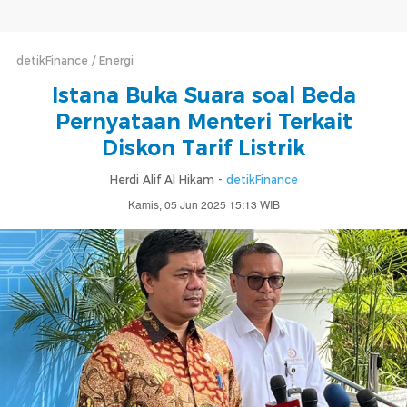
detikFinance
Energi
Istana Buka Suara soal Beda
Pernyataan Menteri Terkait
Diskon Tarif Listrik
Herdi Alif Al Hikam -
detikFinance
Kamis, 05 Jun 2025 15:13 WIB