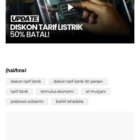
(hal/hns)
diskon tarif listrik
diskon tarif listrik 50 persen
tarif listrik
stimulus ekonomi
sri mulyani
prabowo subianto
bahlil lahadalia