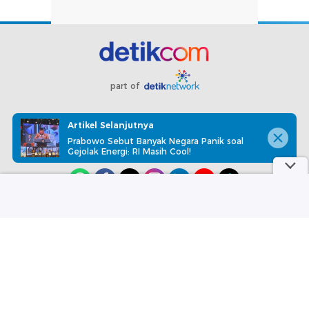
part of
Redaksi
Pedoman Media Siber
Karir
Kotak Pos
Artikel Selanjutnya
Info Iklan
Privacy Policy
Disclaimer
Prabowo Sebut Banyak Negara Panik soal
Gejolak Energi: RI Masih Cool!
Download aplikasi detikcom
Copyright @ 2026 detikcom, All right reserved