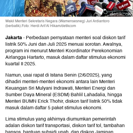
Wakil Menteri Sekretaris Negara (Wamensesneg) Juri Ardiantoro
(berbatik).Foto: Herdi Arif Al Hikam/detikcom
Jakarta
-
Perbedaan pernyataan menteri soal diskon tarif
listrik 50% Juni dan Juli 2025 menuai sorotan. Awalnya,
program ini menurut Menteri Koordinator Perekonomian
Airlangga Hartarto, masuk dalam daftar stimulus ekonomi
kuartal II 2025.
Namun, usai rapat di Istana Senin (2/6/2025), yang
dihadiri menteri-menteri ekonomi antara lain Menteri
Keuangan Sri Mulyani Indrawati, Menteri Energi dan
Sumber Daya Mineral (ESDM) Bahlil Lahadalia, hingga
Menteri BUMN Erick Thohir, diskon tarif listrik 50% tidak
masuk dalam daftar 5 paket stimulus ekonomi.
Lima stimulus yang akhirnya diumumkan pemerintah
adalan diskon tarif transportasi, diskon tarif tol, tambahan
bansos, bantuan subsidi upah, dan diskon Jaminan