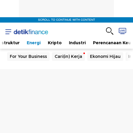
SCROLL TO CONTINUE WITH CONTENT
rastruktur
Energi
Kripto
Industri
Perencanaan Keu
For Your Business
Cari(in) Kerja
Ekonomi Hijau
In