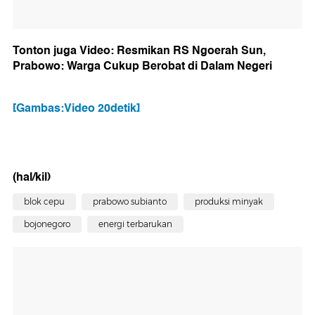
Tonton juga Video: Resmikan RS
Ngoerah
Sun,
Prabowo
: Warga Cukup Berobat di Dalam Negeri
[Gambas:Video 20detik]
(hal/kil)
blok cepu
prabowo subianto
produksi minyak
bojonegoro
energi terbarukan