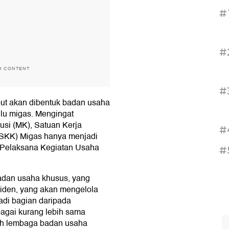
#
#
H CONTENT
#
but akan dibentuk badan usaha
ulu migas. Mengingat
si (MK), Satuan Kerja
#
SKK) Migas hanya menjadi
 Pelaksana Kegiatan Usaha
#
adan usaha khusus, yang
iden, yang akan mengelola
adi bagian daripada
ebagai kurang lebih sama
uah lembaga badan usaha