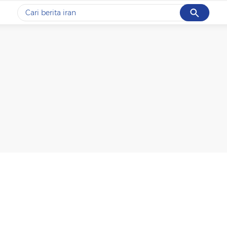
Cancel
Yang sedang ramai dicari
#1
data live draw sgp
#2
piala presiden 2026
#3
prabowo
#4
iran
#5
gempa hari ini
Promoted
Terakhir yang dicari
Loading...