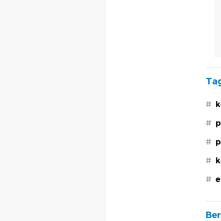
Tag
#
k
#
p
#
p
#
k
#
e
Ber