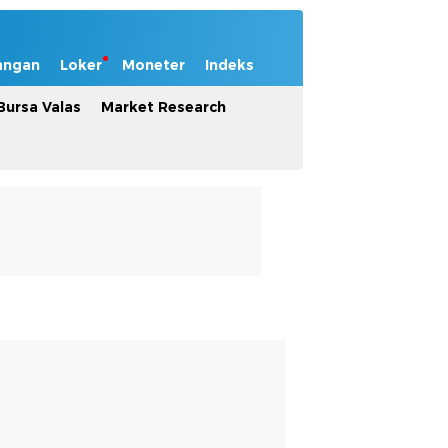
angan
Loker
Moneter
Indeks
Bursa Valas
Market Research