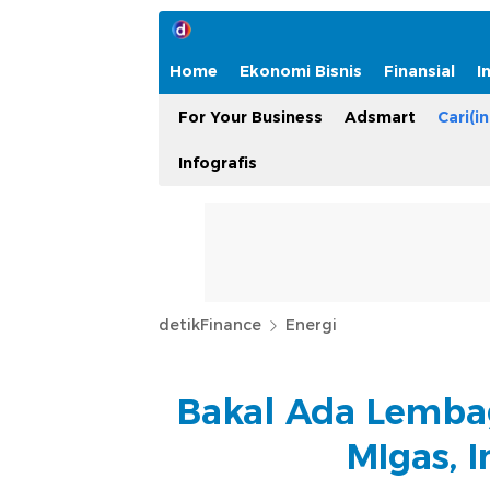
Home
Ekonomi Bisnis
Finansial
I
For Your Business
Adsmart
Cari(in
Infografis
detikFinance
Energi
Bakal Ada Lemba
MIgas, 