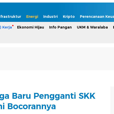
nfrastruktur
Energi
Industri
Kripto
Perencanaan Keu
) Kerja
Ekonomi Hijau
Info Pangan
UKM & Waralaba
ga Baru Pengganti SKK
Ini Bocorannya