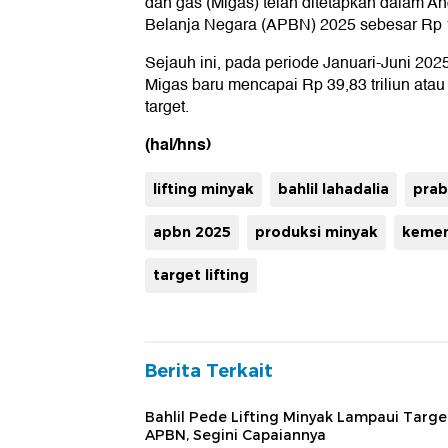
dan gas (Migas) telah ditetapkan dalam 
Belanja Negara (APBN) 2025 sebesar Rp 12
Sejauh ini, pada periode Januari-Juni 20
Migas baru mencapai Rp 39,83 triliun atau
target.
(hal/hns)
lifting minyak
bahlil lahadalia
prab
apbn 2025
produksi minyak
kemen
target lifting
Berita Terkait
Bahlil Pede Lifting Minyak Lampaui Targe
APBN, Segini Capaiannya