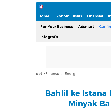
Home
Ekonomi Bisnis
Finansial
I
For Your Business
Adsmart
Cari(in
Infografis
detikFinance
Energi
Bahlil ke Istana
Minyak Ba