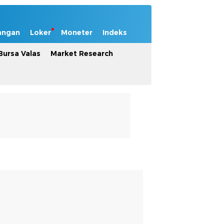
angan
Loker
Moneter
Indeks
Bursa Valas
Market Research