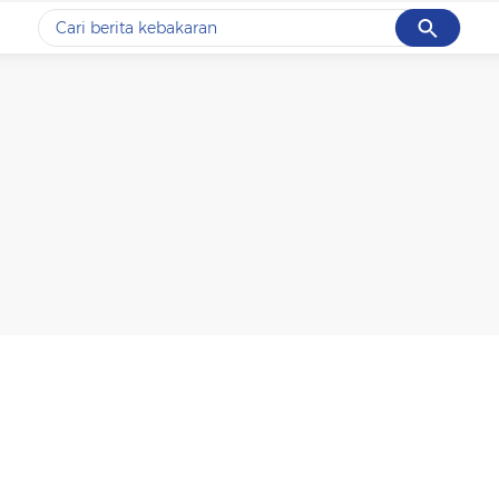
Cancel
Yang sedang ramai dicari
#1
data live draw sgp
#2
kebakaran
#3
prabowo
#4
iran
#5
gempa hari ini
Promoted
Terakhir yang dicari
Loading...