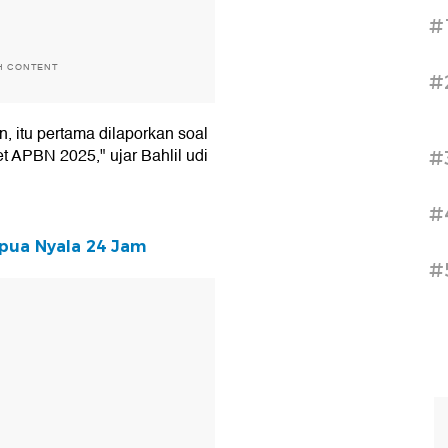
#
H CONTENT
#
, itu pertama dilaporkan soal
et APBN 2025," ujar Bahlil udi
#
#
Papua Nyala 24 Jam
#
T