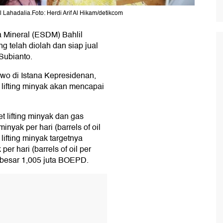
Lahadalia.Foto: Herdi Arif Al Hikam/detikcom
 Mineral (ESDM) Bahlil
 telah diolah dan siap jual
Subianto.
wo di Istana Kepresidenan,
, lifting minyak akan mencapai
 lifting minyak dan gas
inyak per hari (barrels of oil
ifting minyak targetnya
er hari (barrels of oil per
ebesar 1,005 juta BOEPD.