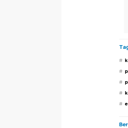
Tag
#
k
#
p
#
p
#
k
#
e
Ber