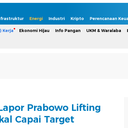
nfrastruktur
Energi
Industri
Kripto
Perencanaan Keu
) Kerja
Ekonomi Hijau
Info Pangan
UKM & Waralaba
 Lapor Prabowo Lifting
kal Capai Target