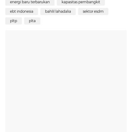
energi baru terbarukan
kapasitas pembangkit
ebt indonesia
bahlil lahadalia
sektor esdm
pltp
plta