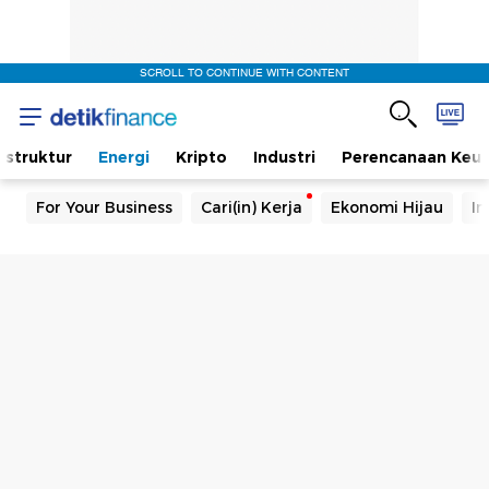
SCROLL TO CONTINUE WITH CONTENT
rastruktur
Energi
Kripto
Industri
Perencanaan Keu
For Your Business
Cari(in) Kerja
Ekonomi Hijau
In