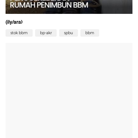
(ily/ara)
stok bbm
bp-akr
spbu
bbm