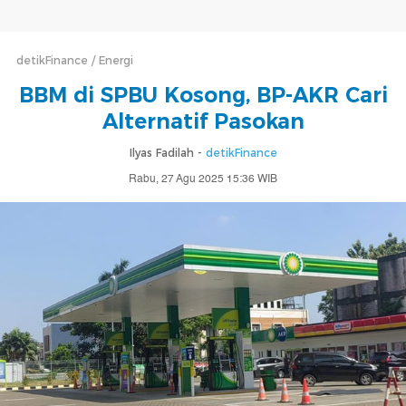
detikFinance
Energi
BBM di SPBU Kosong, BP-AKR Cari
Alternatif Pasokan
Ilyas Fadilah -
detikFinance
Rabu, 27 Agu 2025 15:36 WIB