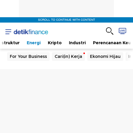
SCROLL TO CONTINUE WITH CONTENT
rastruktur
Energi
Kripto
Industri
Perencanaan Keu
For Your Business
Cari(in) Kerja
Ekonomi Hijau
In