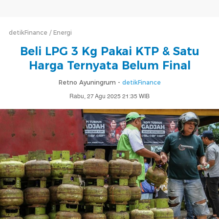
detikFinance
Energi
Beli LPG 3 Kg Pakai KTP & Satu
Harga Ternyata Belum Final
Retno Ayuningrum -
detikFinance
Rabu, 27 Agu 2025 21:35 WIB