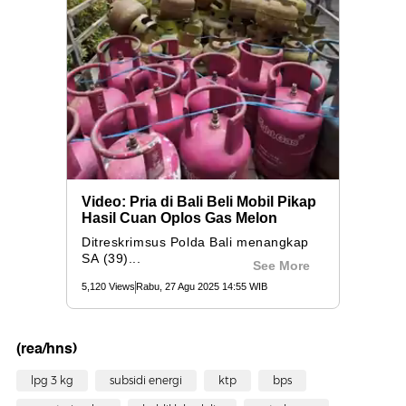
(rea/hns)
lpg 3 kg
subsidi energi
ktp
bps