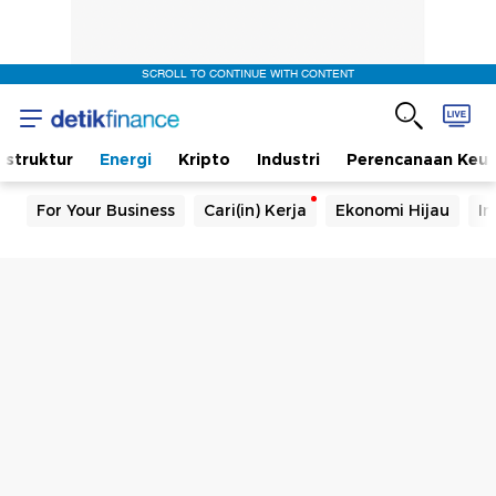
SCROLL TO CONTINUE WITH CONTENT
rastruktur
Energi
Kripto
Industri
Perencanaan Keu
For Your Business
Cari(in) Kerja
Ekonomi Hijau
In