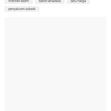
menteri esdm
bahlil lahadalia
satu harga
penyaluran subsidi