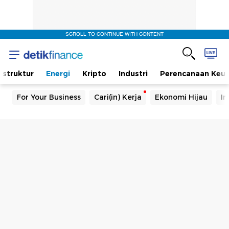
SCROLL TO CONTINUE WITH CONTENT
rastruktur
Energi
Kripto
Industri
Perencanaan Keu
For Your Business
Cari(in) Kerja
Ekonomi Hijau
In