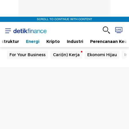
SCROLL TO CONTINUE WITH CONTENT
rastruktur
Energi
Kripto
Industri
Perencanaan Keu
For Your Business
Cari(in) Kerja
Ekonomi Hijau
In