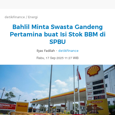
detikFinance
Energi
Bahlil Minta Swasta Gandeng
Pertamina buat Isi Stok BBM di
SPBU
Ilyas Fadilah -
detikFinance
Rabu, 17 Sep 2025 11:27 WIB