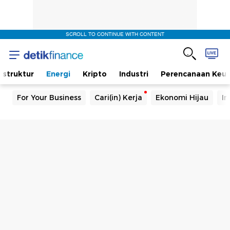
SCROLL TO CONTINUE WITH CONTENT
rastruktur
Energi
Kripto
Industri
Perencanaan Keu
For Your Business
Cari(in) Kerja
Ekonomi Hijau
In