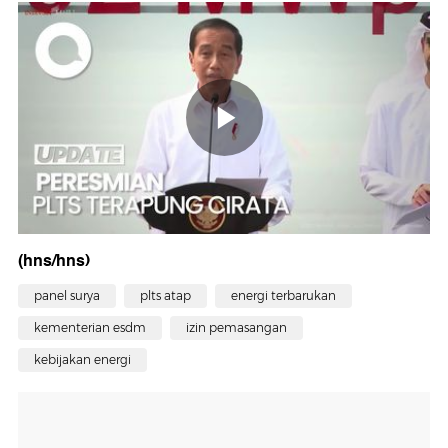
(hns/hns)
panel surya
plts atap
energi terbarukan
kementerian esdm
izin pemasangan
kebijakan energi