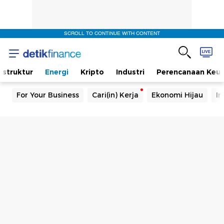
SCROLL TO CONTINUE WITH CONTENT
rastruktur
Energi
Kripto
Industri
Perencanaan Keu
For Your Business
Cari(in) Kerja
Ekonomi Hijau
In