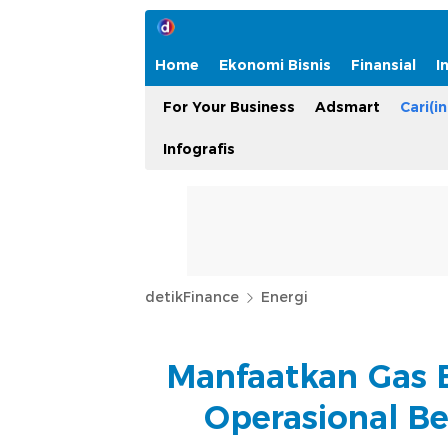
Home
Ekonomi Bisnis
Finansial
I
For Your Business
Adsmart
Cari(in
Infografis
detikFinance
Energi
Manfaatkan Gas 
Operasional B