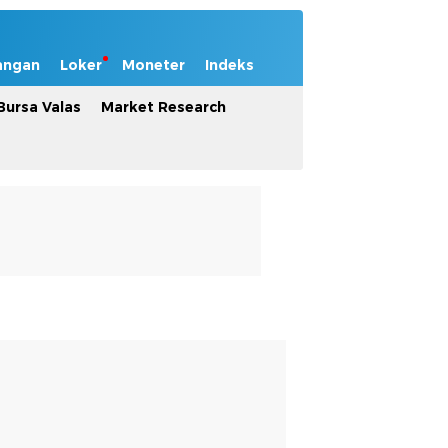
angan
Loker
Moneter
Indeks
Bursa Valas
Market Research