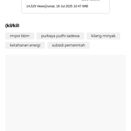
(kil/kil)
impor bbm
purbaya yudhi sadewa
kilang minyak
ketahanan energi
subsidi pemerintah