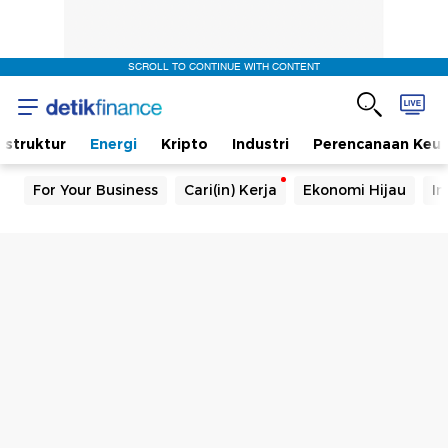
SCROLL TO CONTINUE WITH CONTENT
rastruktur
Energi
Kripto
Industri
Perencanaan Keu
For Your Business
Cari(in) Kerja
Ekonomi Hijau
In