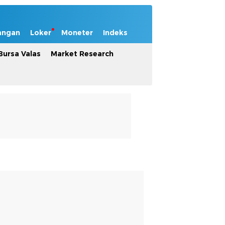
angan
Loker
Moneter
Indeks
Bursa Valas
Market Research