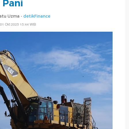
Pani
atu Uzma -
detikFinance
01 Okt 2025 15:44 WIB