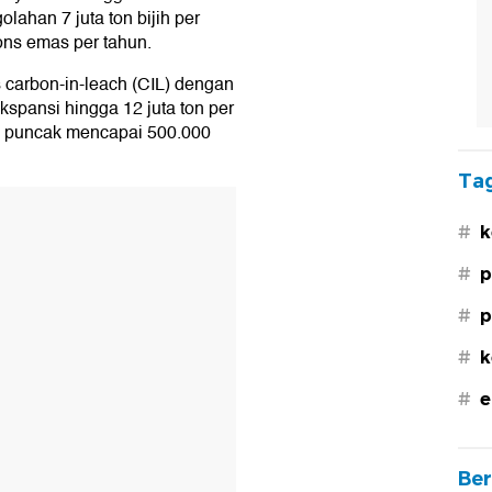
ahan 7 juta ton bijih per
 ons emas per tahun.
 carbon-in-leach (CIL) dengan
ekspansi hingga 12 juta ton per
i puncak mencapai 500.000
Tag
#
k
#
p
#
p
#
k
#
e
Ber