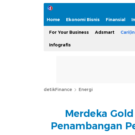
Home
Ekonomi Bisnis
Finansial
I
For Your Business
Adsmart
Cari(in
Infografis
detikFinance
Energi
Merdeka Gold
Penambangan Pe