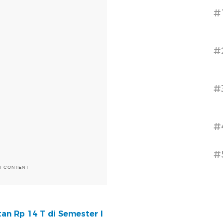
#
#
#
#
#
H CONTENT
n Rp 14 T di Semester I