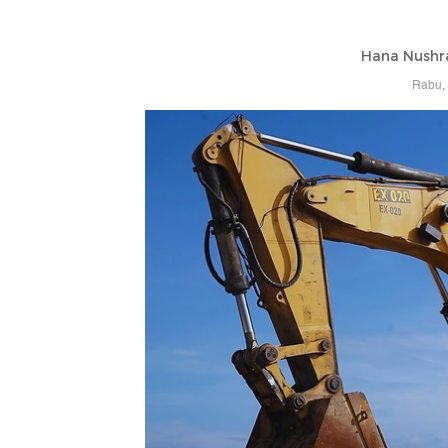
Hana Nushr
Rabu, 