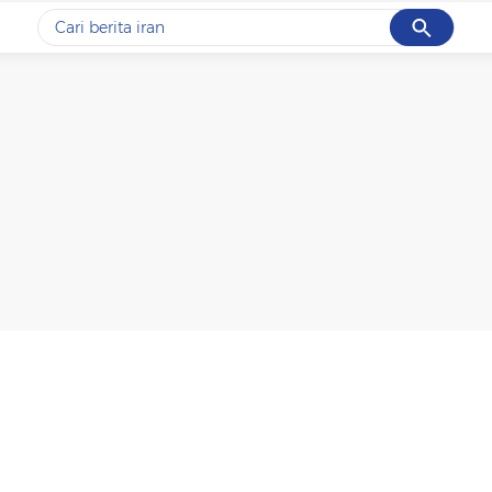
Cancel
Yang sedang ramai dicari
#1
data live draw sgp
#2
kebakaran
#3
prabowo
#4
iran
#5
gempa hari ini
Promoted
Terakhir yang dicari
Loading...