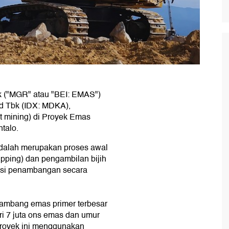
 ("MGR" atau "BEI: EMAS")
d Tbk (IDX: MDKA),
 mining) di Proyek Emas
talo.
adalah merupakan proses awal
ipping) dan pengambilan bijih
asi penambangan secara
tambang emas primer terbesar
ri 7 juta ons emas dan umur
proyek ini menggunakan