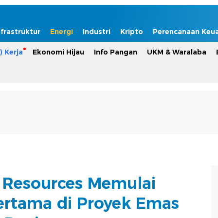
nfrastruktur
Energi
Industri
Kripto
Perencanaan Keu
) Kerja
Ekonomi Hijau
Info Pangan
UKM & Waralaba
 Resources Memulai
rtama di Proyek Emas