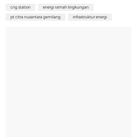
cng station
energi ramah lingkungan
pt citra nusantara gemilang
infrastruktur energi