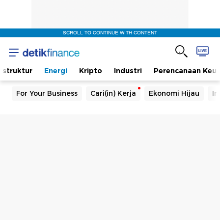
SCROLL TO CONTINUE WITH CONTENT
rastruktur
Energi
Kripto
Industri
Perencanaan Keu
For Your Business
Cari(in) Kerja
Ekonomi Hijau
In