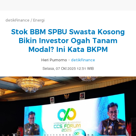
detikFinance
Energi
Stok BBM SPBU Swasta Kosong
Bikin Investor Ogah Tanam
Modal? Ini Kata BKPM
Heri Purnomo -
detikFinance
Selasa, 07 Okt 2025 12:51 WIB