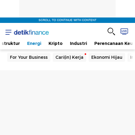
SCROLL TO CONTINUE WITH CONTENT
rastruktur
Energi
Kripto
Industri
Perencanaan Keu
For Your Business
Cari(in) Kerja
Ekonomi Hijau
In