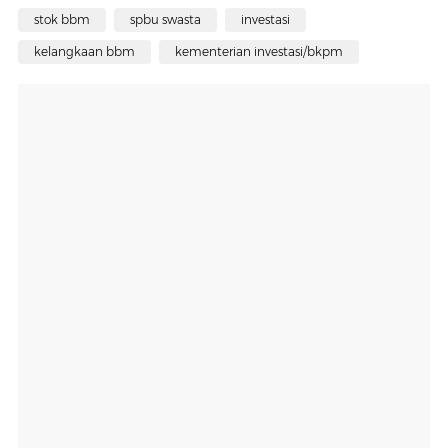
stok bbm
spbu swasta
investasi
kelangkaan bbm
kementerian investasi/bkpm