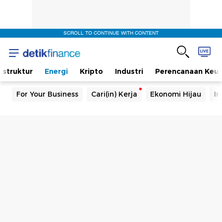
SCROLL TO CONTINUE WITH CONTENT
rastruktur
Energi
Kripto
Industri
Perencanaan Keu
For Your Business
Cari(in) Kerja
Ekonomi Hijau
In