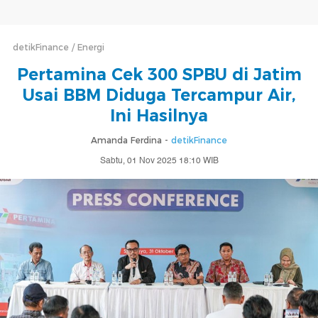
detikFinance
Energi
Pertamina Cek 300 SPBU di Jatim
Usai BBM Diduga Tercampur Air,
Ini Hasilnya
Amanda Ferdina -
detikFinance
Sabtu, 01 Nov 2025 18:10 WIB